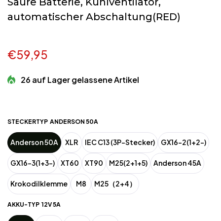
Säure Batterie, Kühlventilator,
automatischer Abschaltung(RED)
€59,95
26 auf Lager gelassene Artikel
STECKERTYP
ANDERSON 50A
Anderson 50A
XLR
IEC C13 (3P-Stecker)
GX16-2(1+2-)
GX16-3(1+3-)
XT60
XT90
M25(2+1+5)
Anderson 45A
Krokodilklemme
M8
M25（2+4）
AKKU-TYP
12V 5A