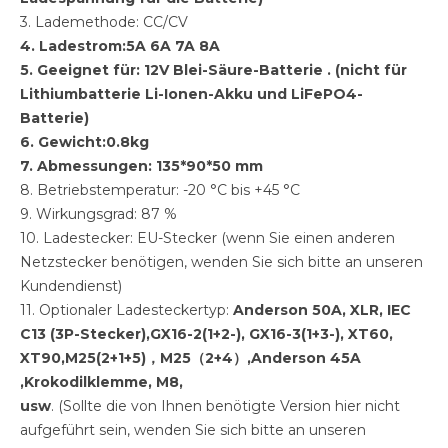
3. Lademethode: CC/CV
4. Ladestrom:5A 6A 7A 8A
5. Geeignet für: 12V Blei-Säure-Batterie . (nicht für
Lithiumbatterie Li-Ionen-Akku und LiFePO4-
Batterie)
6. Gewicht:0.8kg
7. Abmessungen: 135*90*50 mm
8. Betriebstemperatur: -20 °C bis +45 °C
9. Wirkungsgrad: 87 %
10. Ladestecker: EU-Stecker (wenn Sie einen anderen
Netzstecker benötigen, wenden Sie sich bitte an unseren
Kundendienst)
11. Optionaler Ladesteckertyp:
Anderson 50A, XLR, IEC
C13 (3P-Stecker),GX16-2(1+2-), GX16-3(1+3-), XT60,
XT90,
M25(2+1+5)，M25（2+4）,
Anderson 45A
,Krokodilklemme, M8,
usw
. (Sollte die von Ihnen benötigte Version hier nicht
aufgeführt sein, wenden Sie sich bitte an unseren