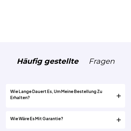
Häufig gestellte
Fragen
Wie Lange Dauert Es, Um Meine Bestellung Zu
Erhalten?
1. Die Bestellverarbeitungszeit beträgt 1-3 Werktage
Wie Wäre Es Mit Garantie?
für alle Produkte.
2.Deutschland, Österreich: Lieferung innerhalb