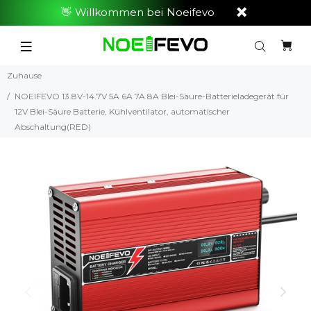
👋 Willkommen bei Noeifevo
Zuhause
NOEIFEVO 13.8V-14.7V 5A 6A 7A 8A Blei-Säure-Batterieladegerät für
12V Blei-Säure Batterie, Kühlventilator, automatischer
Abschaltung(RED)