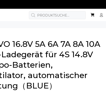
）
O 16.8V 5A 6A 7A 8A 10A
Ladegerät für 4S 14.8V
ipo-Batterien,
ilator, automatischer
ltung（BLUE）