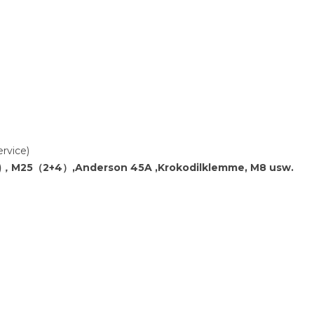
rvice)
+5)，M25（2+4）,Anderson 45A ,Krokodilklemme, M8
usw.