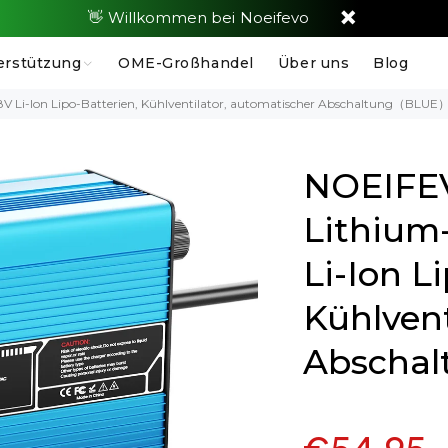
👋 Willkommen bei Noeifevo
erstützung
OME-Großhandel
Über uns
Blog
8V Li-Ion Lipo-Batterien, Kühlventilator, automatischer Abschaltung（BLUE
NOEIFEV
Lithium-
Li-Ion L
Kühlvent
Abscha