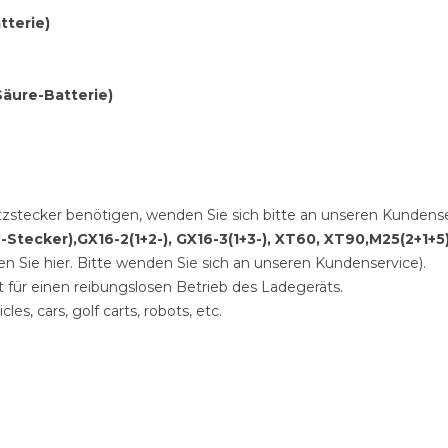
tterie)
-Säure-Batterie)
tzstecker benötigen, wenden Sie sich bitte an unseren Kundense
P-Stecker),
GX16-2(1+2-)
,
GX16-3(1+3-)
, XT60, XT90,M25(2+1
en Sie hier. Bitte wenden Sie sich an unseren Kundenservice).
 für einen reibungslosen Betrieb des Ladegeräts.
les, cars, golf carts, robots, etc.