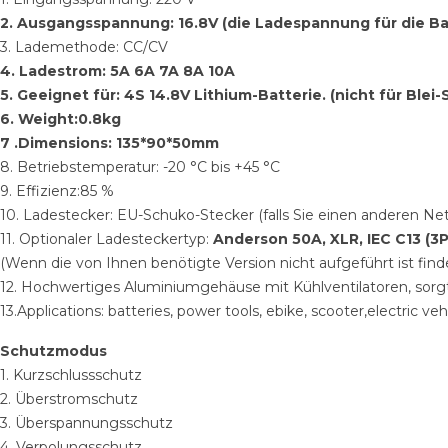
2. Ausgangsspannung: 16.8V (die Ladespannung für die Ba
3. Lademethode: CC/CV
4. Ladestrom: 5A 6A 7A 8A 10A
5. Geeignet für: 4S 14.8V Lithium-Batterie. (nicht für Blei
6. Weight:0.8kg
7 .Dimensions: 135*90*50mm
8. Betriebstemperatur: -20 °C bis +45 °C
9. Effizienz:85 %
10. Ladestecker: EU-Schuko-Stecker (falls Sie einen anderen Ne
11. Optionaler Ladesteckertyp:
Anderson 50A,
XLR, IEC C13 (3
(Wenn die von Ihnen benötigte Version nicht aufgeführt ist find
12. Hochwertiges Aluminiumgehäuse mit Kühlventilatoren, sorgt
13.Applications: batteries, power tools, ebike, scooter,electric vehic
Schutzmodus
1. Kurzschlussschutz
2. Überstromschutz
3. Überspannungsschutz
4. Verpolungsschutz