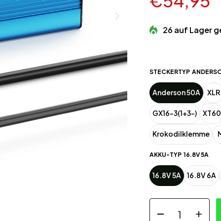
€54,95
26 auf Lager g
STECKERTYP
ANDERSO
Anderson 50A
XLR
GX16-3(1+3-)
XT60
Krokodilklemme
AKKU-TYP
16.8V 5A
16.8V 5A
16.8V 6A