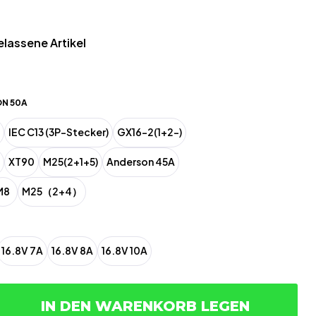
elassene Artikel
N 50A
IEC C13 (3P-Stecker)
GX16-2(1+2-)
XT90
M25(2+1+5)
Anderson 45A
M8
M25（2+4）
16.8V 7A
16.8V 8A
16.8V 10A
IN DEN WARENKORB LEGEN