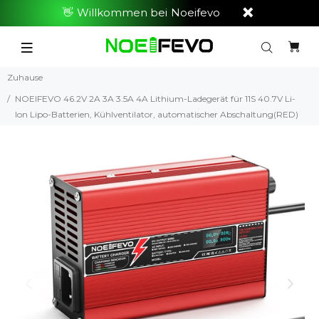
👋 Willkommen bei Noeifevo
Zuhause
NOEIFEVO 46.2V 2A 3A 3.5A 4A Lithium-Ladegerät für 11S 40.7V Li-
Ion Lipo-Batterien, Kühlventilator, automatischer Abschaltung(RED)