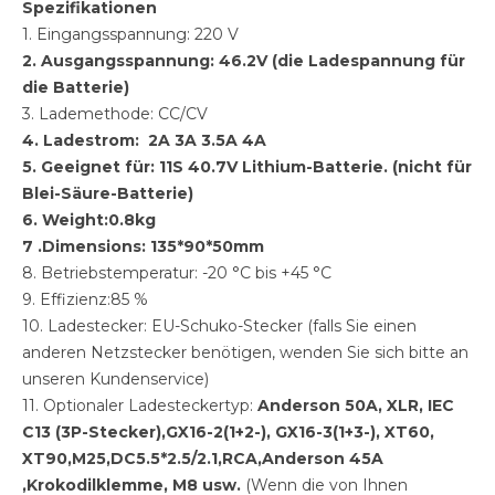
Spezifikationen
1. Eingangsspannung: 220 V
2. Ausgangsspannung: 46.2V (die Ladespannung für
die Batterie)
3. Lademethode: CC/CV
4. Ladestrom: 2A 3A 3.5A 4A
5. Geeignet für: 11S 40.7V Lithium-Batterie. (nicht für
Blei-Säure-Batterie)
6. Weight:0.8kg
7 .Dimensions: 135*90*50mm
8. Betriebstemperatur: -20 °C bis +45 °C
9. Effizienz:85 %
10. Ladestecker: EU-Schuko-Stecker (falls Sie einen
anderen Netzstecker benötigen, wenden Sie sich bitte an
unseren Kundenservice)
11. Optionaler Ladesteckertyp:
Anderson 50A,
XLR, IEC
C13 (3P-Stecker),
GX16-2(1+2-)
,
GX16-3(1+3-)
, XT60,
XT90,M25,DC5.5*2.5/2.1,RCA,Anderson 45A
,Krokodilklemme, M8
usw.
(Wenn die von Ihnen