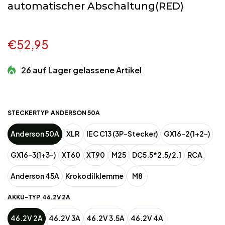
automatischer Abschaltung(RED)
€52,95
26 auf Lager gelassene Artikel
STECKERTYP
ANDERSON 50A
Anderson 50A
XLR
IEC C13 (3P-Stecker)
GX16-2(1+2-)
GX16-3(1+3-)
XT60
XT90
M25
DC5.5*2.5/2.1
RCA
Anderson 45A
Krokodilklemme
M8
AKKU-TYP
46.2V 2A
46.2V 2A
46.2V 3A
46.2V 3.5A
46.2V 4A