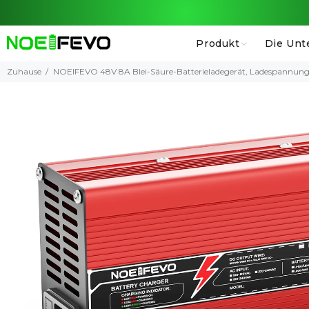
Produkt
Die Unt
Zuhause
NOEIFEVO 48V 8A Blei-Säure-Batterieladegerät, Ladespannung