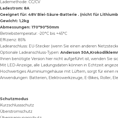
Lademethode: CC/CV
Ladestrom: 8A
Geeignet für: 48V Blei-Säure-Batterie . (nicht für Lithiu
Gewicht: 1,2kg
Abmessungen: 170*90*50mm
Betriebstemperatur: -20°C bis +45°C
Effizienz: 85%
Ladeanschluss: EU-Stecker (wenn Sie einen anderen Netzstecke
Optionale Ladeanschluss-Typen:
Anderson 50A,Krokodilklemme
Ihnen benötigte Version hier nicht aufgeführt ist, wenden Sie si
Mit LED-Anzeige, alle Ladungsdaten können in Echtzeit angeze
Hochwertiges Aluminiumgehäuse mit Lüftern, sorgt für einen r
Anwendungen: Batterien, Elektrowerkzeuge, E-Bikes, Roller, El
Schutzmodus
Kurzschlussschutz
Überstromschutz
Überspannungsschutz