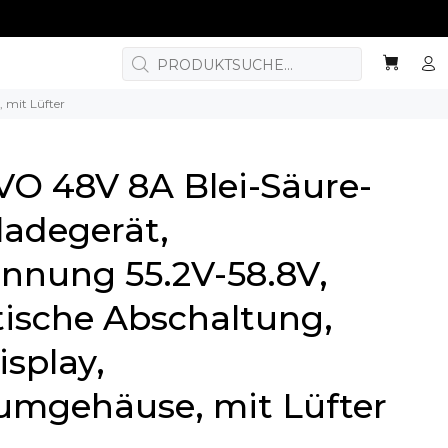
 mit Lüfter
O 48V 8A Blei-Säure-
ladegerät,
nnung 55.2V-58.8V,
ische Abschaltung,
splay,
umgehäuse, mit Lüfter