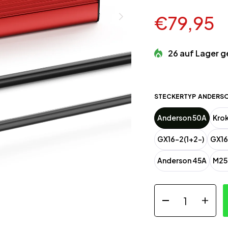
€79,95
26 auf Lager g
STECKERTYP
ANDERSO
Anderson 50A
Kro
GX16-2(1+2-)
GX16
Anderson 45A
M2