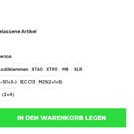
elassene Artikel
N 50A
kodilklemmen
XT60
XT90
M8
XLR
-3(1+3-)
IEC C13
M25(2+1+5)
5（2+4）
IN DEN WARENKORB LEGEN