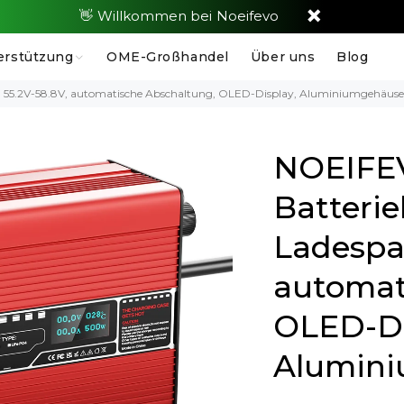
👋 Willkommen bei Noeifevo
erstützung
OME-Großhandel
Über uns
Blog
 55.2V-58.8V, automatische Abschaltung, OLED-Display, Aluminiumgehäuse,
NOEIFEV
Batterie
Ladespa
automat
OLED-Di
Alumini