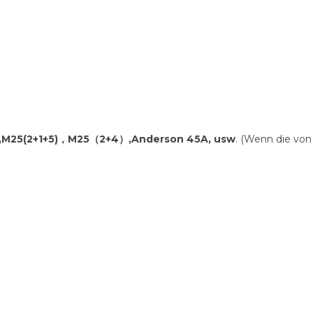
,
M25(2+1+5)，M25（2+4）,
Anderson 45A, usw
. (Wenn die von