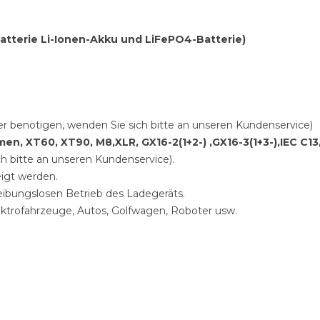
mbatterie Li-Ionen-Akku und LiFePO4-Batterie)
r benötigen, wenden Sie sich bitte an unseren Kundenservice)
n, XT60, XT90, M8,XLR, GX16-2(1+2-) ,GX16-3(1+3-),IEC C13
ch bitte an unseren Kundenservice).
igt werden.
eibungslosen Betrieb des Ladegeräts.
ektrofahrzeuge, Autos, Golfwagen, Roboter usw.