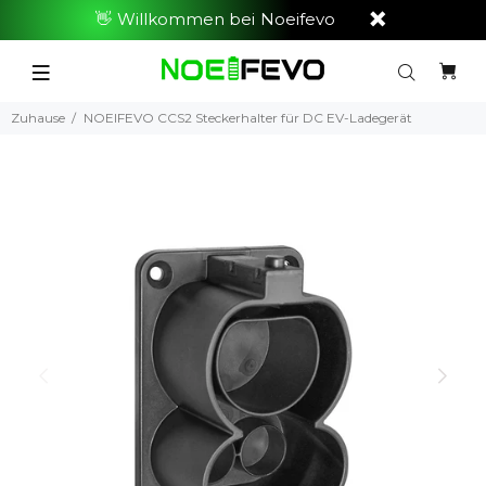
👋 Willkommen bei Noeifevo
Zuhause
NOEIFEVO CCS2 Steckerhalter für DC EV-Ladegerät