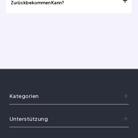
Zurückbekommen Kann?
Kontaktieren Sie uns, um weitere Details zur Garantie
zu erfahren
1.Normal 3 ~ 7 Werktage. Variiert je nach
Zahlungsmethode
Kategorien
Unterstützung