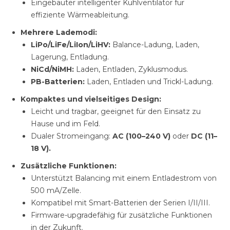
Eingebauter intelligenter Kühlventilator für
effiziente Wärmeableitung.
Mehrere Lademodi:
LiPo/LiFe/LiIon/LiHV:
Balance-Ladung, Laden,
Lagerung, Entladung.
NiCd/NiMH:
Laden, Entladen, Zyklusmodus.
PB-Batterien:
Laden, Entladen und Trickl-Ladung.
Kompaktes und vielseitiges Design:
Leicht und tragbar, geeignet für den Einsatz zu
Hause und im Feld.
Dualer Stromeingang:
AC (100–240 V)
oder
DC (11–
18 V).
Zusätzliche Funktionen:
Unterstützt Balancing mit einem Entladestrom von
500 mA/Zelle.
Kompatibel mit Smart-Batterien der Serien I/II/III.
Firmware-upgradefähig für zusätzliche Funktionen
in der Zukunft.