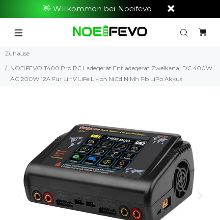
👋 Willkommen bei Noeifevo
Zuhause
NOEIFEVO T400 Pro RC Ladegerät Entladegerät Zweikanal DC 400W
AC 200W 12A Für LiHV LiFe Li-lon NiCd NiMh Pb LiPo Akkus