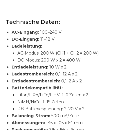
Technische Daten:
AC-Eingang:
100–240 V
DC-Eingang:
11–18 V
Ladeleistung:
AC-Modus: 200 W (CH1 + CH2 = 200 W).
DC-Modus: 200 W x 2 = 400 W.
Entladeleistung:
10 W x 2
Ladestrombereich:
0,1–12 A x 2
Entladestrombereich:
0,1–2 A x 2
Batteriekompatibilität:
LiIon/LiPo/LiFe/LiHV: 1–6 Zellen x 2
NiMH/NiCd: 1–15 Zellen
PB-Batteriespannung: 2–20 V x 2
Balancing-Strom:
500 mA/Zelle
Abmessungen:
145 x 105 x 64 mm
Packungsgröße:
215 x 155 x 75 mm